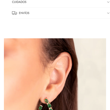
CUIDADOS
G
O
ENVÍOS
L
L
A
S
C
A
B
A
L
L
E
R
O