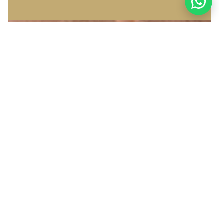
L
T
I
C
O
$5,313.00
L
O
R
S
T
E
L
L
A