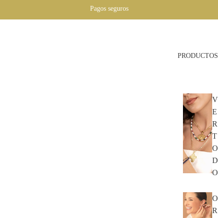
Pagos seguros
PRODUCTOS
V
E
R
T
O
D
O
O
R