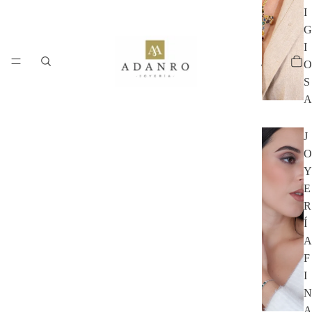
I
G
I
O
S
A
J
O
Y
E
R
Í
A
F
I
N
A