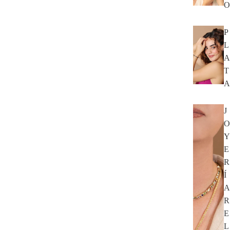
O
P
L
A
T
A
J
O
Y
E
R
Í
A
R
E
L