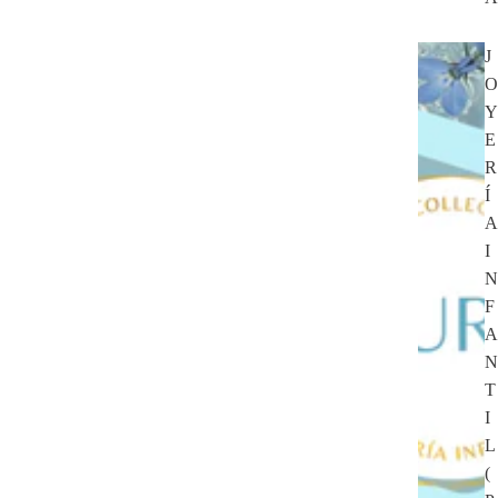
J
O
Y
E
R
Í
A
I
N
F
A
N
T
I
L
(