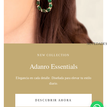
O
O
N
A
I
R
NOVEDADE
E
NEW COLLECTION
B
Adanro Essentials
R
U
T
Elegancia en cada detalle. Diseñada para elevar tu estilo
O
diario.
DESCUBRIR AHORA
U