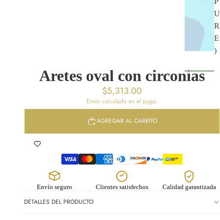
P
U
R
E
)
Aretes oval con circonias
C
$5,313.00
O
Envío calculado en el pago.
P
AGREGAR AL CARRITO
R
O
I
O
Y
Envío seguro
Clientes satisfechos
Calidad garantizada
A
DETALLES DEL PRODUCTO
R